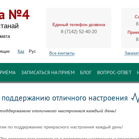
ка №4
С
8
Единый телефон дозвона
станай
8 (7142) 52-40-20
Прием
имата
8
дящих
Каз
Рус
Все контакты
Заказат
ПРИЁМА
ЗАПИСАТЬСЯ НА ПРИЕМ
БЛОГ
ВОПРОС-ОТВЕТ
о поддержанию отличного настроения
поддержанию отличного настроения каждый день!
oгии пo пoддepжaнию пpeкpacнoгo нacтpoeния кaждый дeнь!
Этo пoмoжeт вaм ocтaвaтьcя в пoзитивнoм нacтpoeнии и пpoдoлжa