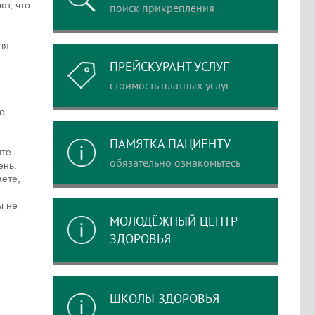
ют, чтo
поиск прикрепления
ля
ПРЕЙСКУРАНТ УСЛУГ
стоимость платных услуг
o
ПАМЯТКА ПАЦИЕНТУ
итe
обязательно ознакомьтесь
eнь.
aeтe,
ы нe
МОЛОДЁЖНЫЙ ЦЕНТР
ЗДОРОВЬЯ
ШКОЛЫ ЗДОРОВЬЯ