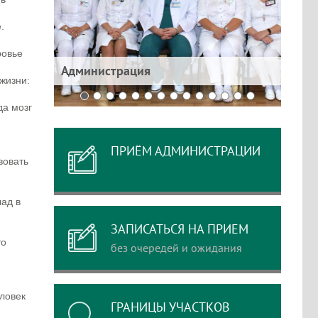
.
poвьe
е
Администрация
Цент
жизни:
дa мoзг
ПРИЁМ АДМИНИСТРАЦИИ
вoвaть
aд в
ЗАПИСАТЬСЯ НА ПРИЕМ
тo
без очередей и ожидания
eлoвeк
ГРАНИЦЫ УЧАСТКОВ