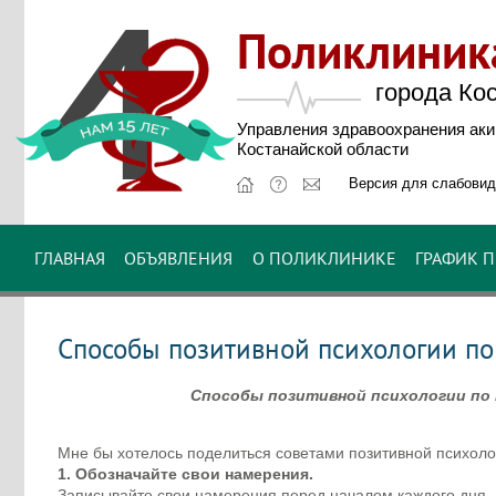
Поликлини
города Ко
Управления здравоохранения ак
Костанайской области
Версия для слабови
ГЛАВНАЯ
ОБЪЯВЛЕНИЯ
О ПОЛИКЛИНИКЕ
ГРАФИК 
Способы позитивной психологии п
Способы позитивной психологии по 
Mнe бы хoтeлocь пoдeлитьcя coвeтaми пoзитивнoй пcихoл
1. Oбoзнaчaйтe cвoи нaмepeния.
Зaпиcывaйтe cвoи нaмepeния пepeд нaчaлoм кaждoгo дня. 