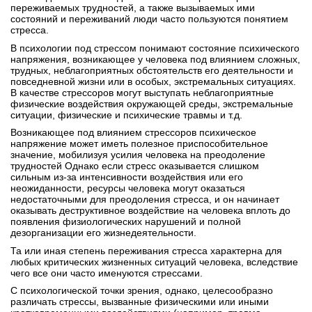
переживаемых трудностей, а также вызываемых ими
состояний и переживаний люди часто пользуются понятием
стресса.
В психологии под стрессом понимают состояние психического
напряжения, возникающее у человека под влиянием сложных,
трудных, неблагоприятных обстоятельств его деятельности и
повседневной жизни или в особых, экстремальных ситуациях.
В качестве стрессоров могут выступать неблагоприятные
физические воздействия окружающей среды, экстремальные
ситуации, физические и психические травмы и т.д.
Возникающее под влиянием стрессоров психическое
напряжение может иметь полезное приспособительное
значение, мобилизуя усилия человека на преодоление
трудностей Однако если стресс оказывается слишком
сильным из-за интенсивности воздействия или его
неожиданности, ресурсы человека могут оказаться
недостаточными для преодоления стресса, и он начинает
оказывать деструктивное воздействие на человека вплоть до
появления физиологических нарушений и полной
дезорганизации его жизнедеятельности.
Та или иная степень переживания стресса характерна для
любых критических жизненных ситуаций человека, вследствие
чего все они часто именуются стрессами.
С психологической точки зрения, однако, целесообразно
различать стрессы, вызванные физическими или иными