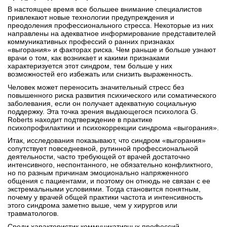
В настоящее время все большее внимание специалистов
привлекают новые технологии предупреждения и
преодоления профессионального стресса. Некоторые из них
направлены на адекватное информирование представителей
коммуникативных профессий о ранних признаках
«выгорания» и факторах риска. Чем раньше и больше узнают
врачи о том, как возникает и какими признаками
характеризуется этот синдром, тем больше у них
возможностей его избежать или снизить выраженность.
Человек может переносить значительный стресс без
повышенного риска развития психического или соматического
заболевания, если он получает адекватную социальную
поддержку. Эта точка зрения выдающегося психолога G.
Roberts находит подтверждение в практике
психопрофилактики и психокоррекции синдрома «выгорания».
Итак, исследования показывают, что синдром «выгорания»
сопутствует повседневной, рутинной профессиональной
деятельности, часто требующей от врачей достаточно
интенсивного, неспонтанного, не обязательно конфликтного,
но по разным причинам эмоционально напряженного
общения с пациентами, и поэтому он отнюдь не связан с ее
экстремальными условиями. Тогда становится понятным,
почему у врачей общей практики частота и интенсивность
этого синдрома заметно выше, чем у хирургов или
травматологов.
Среди характеристик коммуникативных профессий,