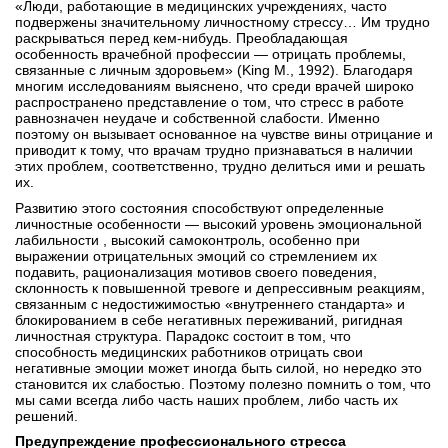
«Люди, работающие в медицинских учреждениях, часто
подвержены значительному личностному стрессу… Им трудно
раскрываться перед кем-нибудь. Преобладающая
особенность врачебной профессии — отрицать проблемы,
связанные с личным здоровьем» (King M., 1992). Благодаря
многим исследованиям выяснено, что среди врачей широко
распространено представление о том, что стресс в работе
равнозначен неудаче и собственной слабости. Именно
поэтому он вызывает основанное на чувстве вины отрицание и
приводит к тому, что врачам трудно признаваться в наличии
этих проблем, соответственно, трудно делиться ими и решать
их.
Развитию этого состояния способствуют определенные
личностные особенности — высокий уровень эмоциональной
лабильности , высокий самоконтроль, особенно при
выражении отрицательных эмоций со стремлением их
подавить, рационализация мотивов своего поведения,
склонность к повышенной тревоге и депрессивным реакциям,
связанным с недостижимостью «внутреннего стандарта» и
блокированием в себе негативных переживаний, ригидная
личностная структура. Парадокс состоит в том, что
способность медицинских работников отрицать свои
негативные эмоции может иногда быть силой, но нередко это
становится их слабостью. Поэтому полезно помнить о том, что
мы сами всегда либо часть наших проблем, либо часть их
решений.
Предупреждение профессионального стресса