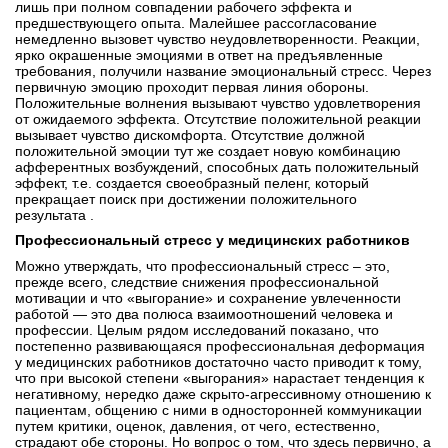
лишь при полном совпадении рабочего эффекта и
предшествующего опыта. Малейшее рассогласование
немедленно вызовет чувство неудовлетворенности. Реакции,
ярко окрашенные эмоциями в ответ на предъявленные
требования, получили название эмоциональный стресс. Через
первичную эмоцию проходит первая линия обороны.
Положительные волнения вызывают чувство удовлетворения
от ожидаемого эффекта. Отсутствие положительной реакции
вызывает чувство дискомфорта. Отсутствие должной
положительной эмоции тут же создает новую комбинацию
афферентных возбуждений, способных дать положительный
эффект, т.е. создается своеобразный пеленг, который
прекращает поиск при достижении положительного
результата .
Профессиональный стресс у медицинских работников
Можно утверждать, что профессиональный стресс – это,
прежде всего, следствие снижения профессиональной
мотивации и что «выгорание» и сохранение увлеченности
работой — это два полюса взаимоотношений человека и
профессии. Целым рядом исследований показано, что
постепенно развивающаяся профессиональная деформация
у медицинских работников достаточно часто приводит к тому,
что при высокой степени «выгорания» нарастает тенденция к
негативному, нередко даже скрыто-агрессивному отношению к
пациентам, общению с ними в односторонней коммуникации
путем критики, оценок, давления, от чего, естественно,
страдают обе стороны. Но вопрос о том, что здесь первично, а