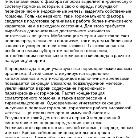
гипоталамического фактора гипофиз выделяет в кровеносную
систему гормоны, которые, в свою очередь, побуждают
периферические эндокринные железы выделять собственные
гормоны. Роль как нервного, так и гормонального фактора
сводится к подготовке организма к работе более интенсивного
характера, чем в исходном состоянии. Для этого требуется
выработка дополнительно достаточного количества
питательных веществ. Мобилизация энергии идет как за счет
перераспределения ее в организме, так и путем мобилизации
запасов и ускоренного синтеза глюкозы. Глюкоза является
особенно емким субстратом аэробного окисления,
потребляющим наименьшее количество кислорода в расчете
на единицу энергии.
В процессе адаптации участвуют все периферические железы
организма. В этой связи стимулируется выделение
катехоламинов и кортикостероидов надпочечными железами,
повышается секреция глюкагона поджелудочной железой,
увеличивается в крови содержание тиреоидных и
паратиреоидных гормонов. Растет концентрация
соматотропного гормона, а также вазопрессина и
тиреокальцотонина. Одновременно угнетается секреция
инсулина и половых гормонов, тормозится работа вилочковой
железы — центрального органа иммунной системы.
Результатом такой деятельности нервной и эндокринной
систем является перераспределение кровотока.
Увеличивается кровоток в мышечной системе, в сердце, легких
и мозге. Кровоснабжение пищеварительного тракта
уменьшается. Таким образом, органы, участвующие в борьбе,