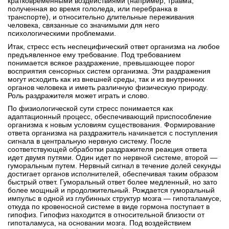
кратковременными воздействиями (например, травма,
полученная во время гололеда, или перебранка в
транспорте), и относительно длительные переживания
человека, связанные со значимыми для него
психологическими проблемами.
Итак, стресс есть неспецифический ответ организма на любое
предъявленное ему требование. Под требованием
понимается всякое раздражение, превышающее порог
восприятия сенсорных систем организма. Эти раздражения
могут исходить как из внешней среды, так и из внутренних
органов человека и иметь различную физическую природу.
Роль раздражителя может играть и слово.
По физиологической сути стресс понимается как
адаптационный процесс, обеспечивающий приспособление
организма к новым условиям существования. Формирование
ответа организма на раздражитель начинается с поступления
сигнала в центральную нервную систему. После
соответствующей обработки раздражителя реакция ответа
идет двумя путями. Один идет по нервной системе, второй —
гуморальным путем. Нервный сигнал в течение долей секунды
достигает органов исполнителей, обеспечивая таким образом
быстрый ответ. Гуморальный ответ более медленный, но зато
более мощный и продолжительный. Рождается гуморальный
импульс в одной из глубинных структур мозга — гипоталамусе,
откуда по кровеносной системе в виде гормона поступает в
гипофиз. Гипофиз находится в относительной близости от
гипоталамуса, на основании мозга. Под воздействием