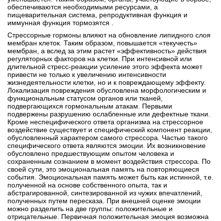
обеспечиваются необходимыми ресурсами, а
пищеварительная система, репродуктивная функция и
иммунная функция тормозятся .
Стрессорные гормоны влияют на обновление липидного слоя
мембран клеток. Таким образом, повышается «текучесть»
мембран, а вслед за этим растет «эффективность» действия
регуляторных факторов на клетки. При интенсивной или
длительной стресс-реакции усиление этого эффекта может
привести не только к увеличению интенсивности
жизнедеятельности клетки, но и к повреждающему эффекту.
Локализация повреждения обусловлена морфологическим и
функциональным статусом органов или тканей,
подвергающихся гормональным атакам. Первыми
подвержены разрушению ослабленные или дефектные ткани.
Кроме неспецифического ответа организма на стрессорное
воздействие существует и специфический компонент реакции,
обусловленный характером самого стрессора. Частью такого
специфического ответа являются эмоции. Их возникновение
обусловлено предшествующим опытом человека и
сохраненным сознанием в момент воздействия стрессора. По
своей сути, это эмоциональная память на повторяющиеся
события. Эмоциональная память может быть как истинной, т.е.
полученной на основе собственного опыта, так и
абстрагированной, синтезированной из чужих впечатлений,
полученных путем пересказа. При внешней оценке эмоции
можно разделить на две группы: положительные и
отрицательные. Первичная положительная эмоция возможна