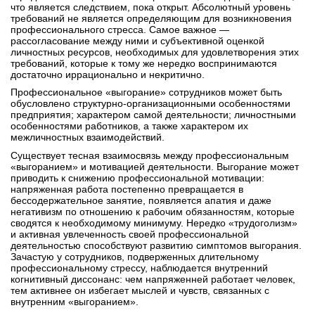
что является следствием, пока открыт. Абсолютный уровень
требований не является определяющим для возникновения
профессионального стресса. Самое важное —
рассогласование между ними и субъективной оценкой
личностных ресурсов, необходимых для удовлетворения этих
требований, которые к тому же нередко воспринимаются
достаточно иррационально и некритично.
Профессиональное «выгорание» сотрудников может быть
обусловлено структурно-организационными особенностями
предприятия; характером самой деятельности; личностными
особенностями работников, а также характером их
межличностных взаимодействий.
Существует тесная взаимосвязь между профессиональным
«выгоранием» и мотивацией деятельности. Выгорание может
приводить к снижению профессиональной мотивации:
напряженная работа постепенно превращается в
бессодержательное занятие, появляется апатия и даже
негативизм по отношению к рабочим обязанностям, которые
сводятся к необходимому минимуму. Нередко «трудоголизм»
и активная увлеченность своей профессиональной
деятельностью способствуют развитию симптомов выгорания.
Зачастую у сотрудников, подверженных длительному
профессиональному стрессу, наблюдается внутренний
когнитивный диссонанс: чем напряженней работает человек,
тем активнее он избегает мыслей и чувств, связанных с
внутренним «выгоранием».