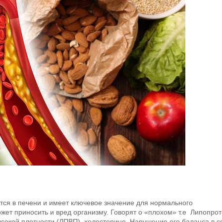
Акушерско-гинекологическо
ционар
отделение
ется в печени и имеет ключевое значение для нормального
жет приносить и вред организму. Говорят о «плохом» т.е Липопро
сокой плотности (ЛПВП) холестерине. Нарушение его баланса в с