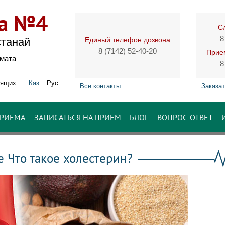
ка №4
С
8
Единый телефон дозвона
станай
8 (7142) 52-40-20
Прием
имата
8
дящих
Каз
Рус
Все контакты
Заказат
ПРИЁМА
ЗАПИСАТЬСЯ НА ПРИЕМ
БЛОГ
ВОПРОС-ОТВЕТ
 Что такое холестерин?