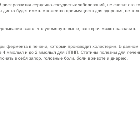
 риск развития сердечно-сосудистых заболеваний, не снизят его т
я диета будет иметь множество преимуществ для здоровья, не толь
делывания всего, что упомянуто выше, ваш врач может назначить
.
ы фермента в печени, который производит холестерин. В данном 
е 4 ммоль/л и до 2 ммоль/л для ЛПНП. Статины полезны для лечен
ючать в себя запор, головные боли, боли в животе и диарею.