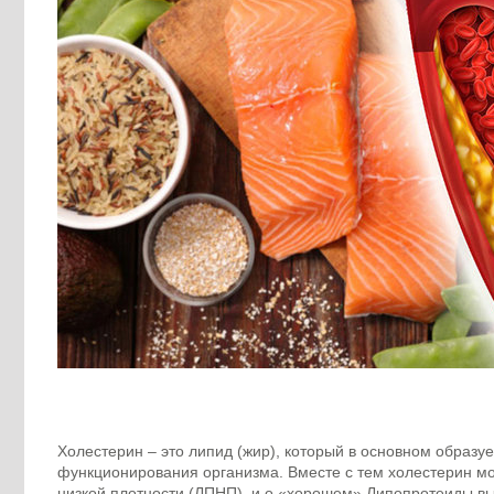
Лаборатория
Дневной ста
Холестерин – это липид (жир), который в основном образу
функционирования организма. Вместе с тем холестерин мо
низкой плотности (ЛПНП) и о «хорошем» Липопротеиды вы