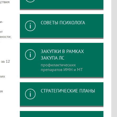
дствия
и-
СОВЕТЫ ПСИХОЛОГА
ет
чности;
о
ЗАКУПКИ В РАМКАХ
ЗАКУПА ЛС
 за 12
профилактических
препаратов ИМН и МТ
оих
СТРАТЕГИЧЕСКИЕ ПЛАНЫ
ия