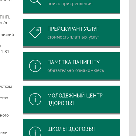
поиск прикрепления
ЛПНП.
ль/л
ПРЕЙСКУРАНТ УСЛУГ
 низкий
стоимость платных услуг
я
 1,81
ПАМЯТКА ПАЦИЕНТУ
обязательно ознакомьтесь
устком
МОЛОДЁЖНЫЙ ЦЕНТР
ство
ЗДОРОВЬЯ
вного
ШКОЛЫ ЗДОРОВЬЯ
 или