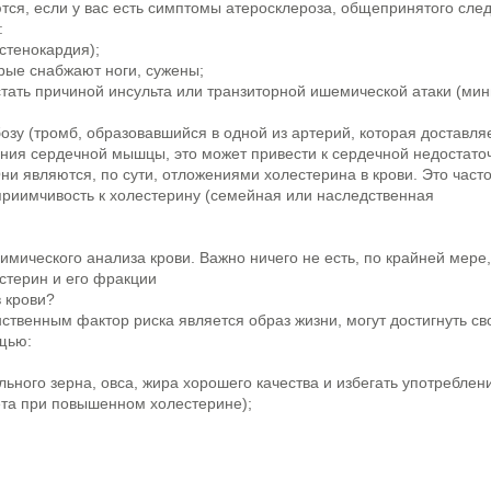
ся, если у вас есть симптомы атеросклероза, общепринятого сле
:
стенокардия);
орые снабжают ноги, сужены;
стать причиной инсульта или транзиторной ишемической атаки (мин
зу (тромб, образовавшийся в одной из артерий, которая доставля
ения сердечной мышцы, это может привести к сердечной недостато
ни являются, по сути, отложениями холестерина в крови. Это част
риимчивость к холестерину (семейная или наследственная
ического анализа крови. Важно ничего не есть, по крайней мере,
стерин и его фракции
 крови?
ственным фактор риска является образ жизни, могут достигнуть св
щью:
ного зерна, овса, жира хорошего качества и избегать употреблен
та при повышенном холестерине);