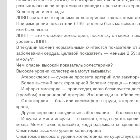
разных классов липопротеидов приводит к развитию атерос
Холестерин и его виды:
ЛПВП считается «хорошим» холестерином, так как помогае
При измерении показатели ЛПВП должны быть максимально
или было выше.
ЛПНП — это «плохой» холестерин, поскольку он может нака
уровень ЛПНП.
В текущий момент нормальными считаются показатели от 2,5
заболеваний сердца, целевой показатель — меньше 2,59; а д
ммоль/л.
Чем опасен высокий показатель холестерина?
Высокие уровни холестерина могут вызывать:
Атеросклероз — сужение просвета артерий или закупорк
Более высокий риск коронарной болезни сердца — повреж
Инфаркт миокарда — происходит, когда блокируется досту
(тромбом) в коронарной артерии. Это приводит к гибели 
Стенокардия — боль или дискомфорт в груди, которая про
крови;
Другие сердечно-сосудистые заболевания — болезни сер
Инсульт и мини-инсульт — возникает, когда сгусток крови 
мозга. Может также произойти, когда разрываются кровенос
Симптомы высокого уровня холестерина
Симптомов высокого уровня холестерина не существует, в 