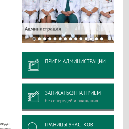
е
Администрация
Цент
ПРИЁМ АДМИНИСТРАЦИИ
ЗАПИСАТЬСЯ НА ПРИЕМ
без очередей и ожидания
теиды
ГРАНИЦЫ УЧАСТКОВ
оставе