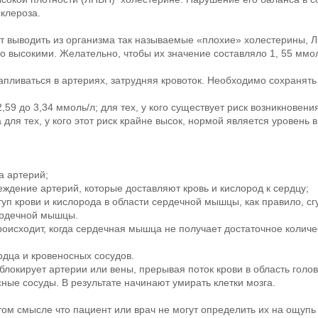
клероза.
т выводить из организма так называемые «плохие» холестерины, 
 высокими. Желательно, чтобы их значение составляло 1, 55 ммо
пливаться в артериях, затрудняя кровоток. Необходимо сохранять
9 до 3,34 ммоль/л; для тех, у кого существует риск возникновени
ля тех, у кого этот риск крайне высок, нормой является уровень в
а артерий;
дение артерий, которые доставляют кровь и кислород к сердцу;
п крови и кислорода в области сердечной мышцы, как правило, сг
сердечной мышцы.
исходит, когда сердечная мышца не получает достаточное количе
дца и кровеносных сосудов.
блокирует артерии или вены, прерывая поток крови в область голо
ные сосуды. В результате начинают умирать клетки мозга.
том смысле что пациент или врач не могут определить их на ощупь