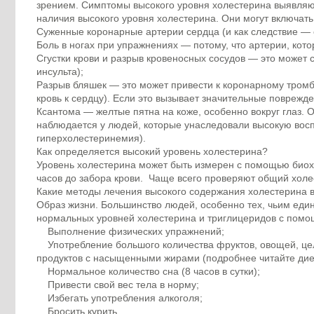
зрением. Симптомы высокого уровня холестерина выявляют
наличия высокого уровня холестерина. Они могут включать
Суженные коронарные артерии сердца (и как следствие — 
Боль в ногах при упражнениях — потому, что артерии, кот
Сгустки крови и разрыв кровеносных сосудов — это может 
инсульта);
Разрыв бляшек — это может привести к коронарному тромбо
кровь к сердцу). Если это вызывает значительные поврежд
Ксантома — желтые пятна на коже, особенно вокруг глаз. О
наблюдается у людей, которые унаследовали высокую восп
гиперхолестеринемия).
Как определяется высокий уровень холестерина?
Уровень холестерина может быть измерен с помощью биохим
часов до забора крови. Чаще всего проверяют общий холе
Какие методы лечения высокого содержания холестерина в
Образ жизни. Большинство людей, особенно тех, чьим един
нормальных уровней холестерина и триглицеридов с помо
Выполнение физических упражнений;
Употребление большого количества фруктов, овощей, цель
продуктов с насыщенными жирами (подробнее читайте дие
Нормальное количество сна (8 часов в сутки);
Привести свой вес тела в норму;
Избегать употребления алкоголя;
Бросить курить.