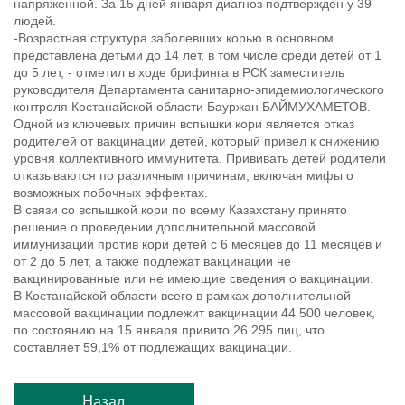
напряженной. За 15 дней января диагноз подтвержден у 39
людей.
-Возрастная структура заболевших корью в основном
представлена детьми до 14 лет, в том числе среди детей от 1
до 5 лет, - отметил в ходе брифинга в РСК заместитель
руководителя Департамента санитарно-эпидемиологического
контроля Костанайской области Бауржан БАЙМУХАМЕТОВ. -
Одной из ключевых причин вспышки кори является отказ
родителей от вакцинации детей, который привел к снижению
уровня коллективного иммунитета. Прививать детей родители
отказываются по различным причинам, включая мифы о
возможных побочных эффектах.
В связи со вспышкой кори по всему Казахстану принято
решение о проведении дополнительной массовой
иммунизации против кори детей с 6 месяцев до 11 месяцев и
от 2 до 5 лет, а также подлежат вакцинации не
вакцинированные или не имеющие сведения о вакцинации.
В Костанайской области всего в рамках дополнительной
массовой вакцинации подлежит вакцинации 44 500 человек,
по состоянию на 15 января привито 26 295 лиц, что
составляет 59,1% от подлежащих вакцинации.
Назад