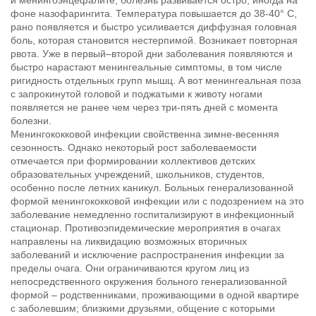
фоне назофарингита. Температура повышается до 38-40° C,
рано появляется и быстро усиливается диффузная головная
боль, которая становится нестерпимой. Возникает повторная
рвота. Уже в первый–второй дни заболевания появляются и
быстро нарастают менингеальные симптомы, в том числе
ригидность отдельных групп мышц. А вот менингеальная поза
с запрокинутой головой и поджатыми к животу ногами
появляется не ранее чем через три-пять дней с момента
болезни.
Менингококковой инфекции свойственна зимне-весенняя
сезонность. Однако некоторый рост заболеваемости
отмечается при формировании коллективов детских
образовательных учреждений, школьников, студентов,
особенно после летних каникул. Больных генерализованной
формой менингококковой инфекции или с подозрением на это
заболевание немедленно госпитализируют в инфекционный
стационар. Противоэпидемические мероприятия в очагах
направлены на ликвидацию возможных вторичных
заболеваний и исключение распространения инфекции за
пределы очага. Они ограничиваются кругом лиц из
непосредственного окружения больного генерализованной
формой – родственниками, проживающими в одной квартире
с заболевшим; близкими друзьями, общение с которыми