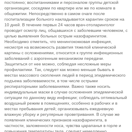
постоянно; воспитанниками и персоналом группы детской
организации; соседями по квартире или же по комнате в
общежитии. Непосредственно в самом очаге после
госпитализации больного накладывается карантин сроком на
10 дней. В течение первых 24 часов врач-отоларинголог
проводит осмотр лиц, общавшихся с заболевшим человеком, с
целью выявления больных острым назофарингитом.
Необходимо отметить, что менингококковая инфекция,
несмотря на возможность развития тяжелой клинической
картины с осложнениями, относится к группе инфекционных
заболеваний с аэрогенным механизмом передачи.
Защититься от нее можно, соблюдая несложные меры
профилактики. Так, следует как можно меньше бывать в
местах массового скопления людей в период эпидемического
подъема заболеваемости, в том числе острыми
респираторными заболеваниями. Важно также носить
индивидуальные маски в случае осложнения эпидемической
ситуации по данному виду инфекции; соблюдать оптимальный
воздушный режим в помещениях, особенно в рабочих и в
местах пребывания детей; организовывать ежедневную
влажную уборку и регулярные проветривания. В случае же
появления клинических признаков назофарингита, в
частности, заложенности носа, чувства царапанья в горле и
повышения температуры тела, следует немедленно