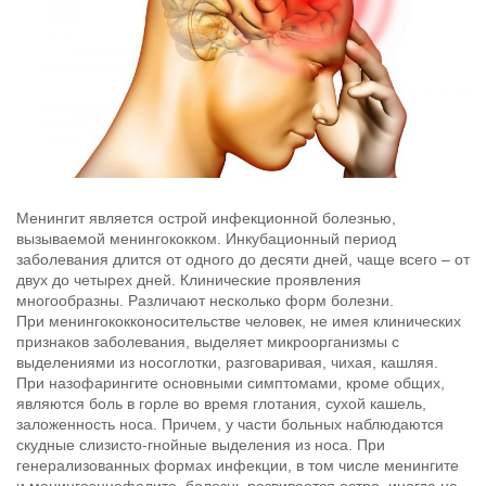
Менингит является острой инфекционной болезнью,
вызываемой менингококком. Инкубационный период
заболевания длится от одного до десяти дней, чаще всего – от
двух до четырех дней. Клинические проявления
многообразны. Различают несколько форм болезни.
При менингококконосительстве человек, не имея клинических
признаков заболевания, выделяет микроорганизмы с
выделениями из носоглотки, разговаривая, чихая, кашляя.
При назофарингите основными симптомами, кроме общих,
являются боль в горле во время глотания, сухой кашель,
заложенность носа. Причем, у части больных наблюдаются
скудные слизисто-гнойные выделения из носа. При
генерализованных формах инфекции, в том числе менингите
и менингоэнцефалите, болезнь развивается остро, иногда на