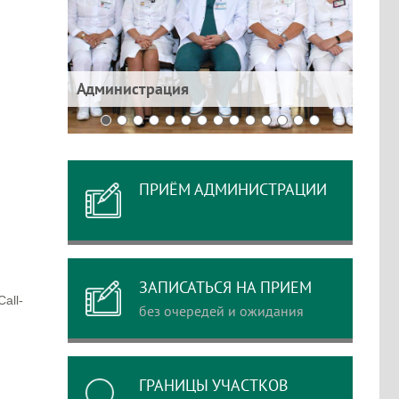
е
Администрация
Цент
ПРИЁМ АДМИНИСТРАЦИИ
ЗАПИСАТЬСЯ НА ПРИЕМ
all-
без очередей и ожидания
ГРАНИЦЫ УЧАСТКОВ