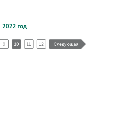
 2022 год
9
10
11
12
Следующая