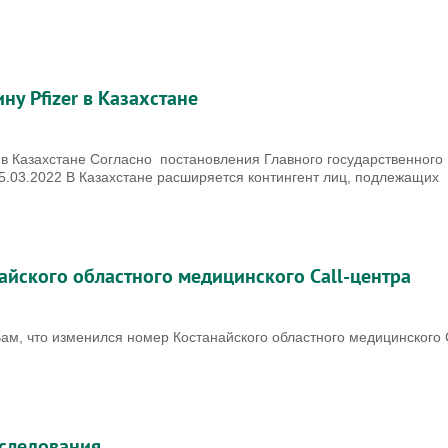
Акушерско-гинекологическо
ну Pfizer в Казахстане
ционар
отделение
r в Казахстане Согласно постановления Главного государственного
25.03.2022 В Казахстане расширяется контингент лиц, подлежащих
йского областного медицинского Call-центра
, что изменился номер Костанайского областного медицинского C
сследования